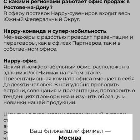
С какими регионами работает офис продаж в
Ростове-на-Дону?
В сферу поставок Happy-сувениров входит весь
Войти в кабинет
Южный Федеральный Округ.
Happy-команда и супер-мобильность
.
Зарегистрироваться
Менеджеры с радостью проводят презентации и
переговоры, как в офисах Партнеров, так и в
собственном офисе.
Happy-офис.
Яркий и комфортабельный офис, расположен в
здании «РостНиима» на пятом этаже.
Презентационная комната офиса вмещает в себя
до десяти человек. В ней удобно проводить
встречи, совещания и презентации, поговорить о
тенденциях проморынка и изучить образцы и
новинки нашей продукции.
Шоу-рум с сувенирами современный, в ярком
стиле, в витринах представлены образцы
актуального ассортимента каталога Happy Gifts,
Ваш ближайший филиал —
регулярно пополняющиеся новинками, а так же
Москва
часть образцов из европейского каталога.