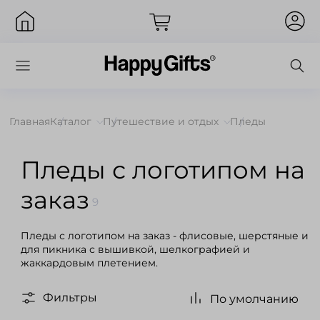
Главная
Каталог
Путешествие и отдых
Пледы
Вход
Пледы с логотипом на
заказ
9
Пледы с логотипом на заказ - флисовые, шерстяные и
для пикника с вышивкой, шелкографией и
жаккардовым плетением.
Фильтры
По умолчанию
Запомнить меня
Забыли пароль?