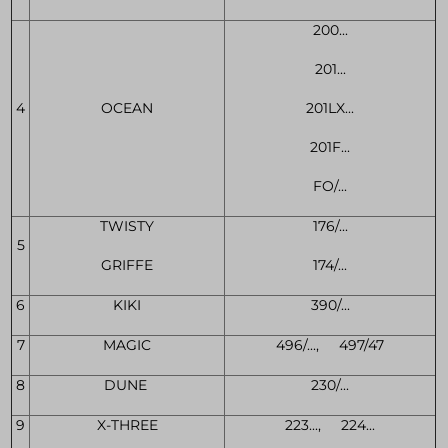
200...
201...
4
OCEAN
201LX...
201F...
FO/...
TWISTY
176/...
5
GRIFFE
174/...
6
KIKI
390/...
7
MAGIC
496/..., 497/47
8
DUNE
230/...
9
X-THREE
223..., 224...