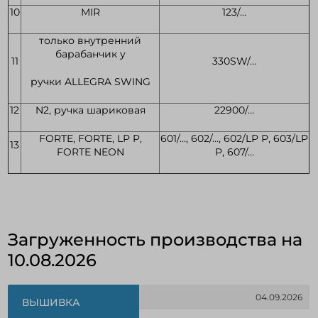
10
MIR
123/…
только внутренний
барабанчик у
11
330SW/…
ручки ALLEGRA SWING
12
N2, ручка шариковая
22900/…
FORTE, FORTE, LP P,
601/…, 602/…, 602/LP P, 603/LP
13
FORTE NEON
P, 607/...
Загруженность производства на
10.08.2026
04.09.2026
ВЫШИВКА
11.08.2026