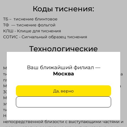
Коды тиснения:
ТБ – тиснение блинтовое
ТФ — тиснение фольгой
КЛШ - Клише для тиснения
СОТИС - Сигнальный образец тиснения
Технологические
особенности:
Ваш ближайший филиал —
Максимальный размер одного оттиска – 210х145мм при
Москва
тиснении блинтом, 80х50мм - при тиснении фольгой (на
плоскую поверхность);
Максимальный размер изделия – высота 60мм, ширина
Да, верно
300х400мм;
Минимальная толщина штриха или пробельного
элемента 0,4 мм при тиснении блинтом; 0,6 мм - при
тиснении фольгой;
Недопустимо размещение изображения в
непосредственной близости с выступающими частями и