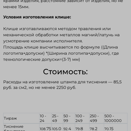
краями изделия, расстояние зависит от изделия, но не
менее 15мм.
Условия изготовления клише:
Клише изготавливаются методом травления или
механической обработки металлов магний/латунь на
усмотрение компании исполнителя.
Площадь клише высчитывается по формуле ((Длина
логотипа+допуски) *(Ширина логотипа+допуски), где
технологические допуски=(3-7) мм)
Стоимость:
Расходы на изготовление штампа для тиснения — 85,5
руб. за см2, но не менее 2250 руб.
10 -
25 -
50 -
100 -
250 -
500 -
Тираж
24
49
99
249
499
1000000
Тиснение
75
0
4
8
2
15
108.
105.
92.
79.
78.
70.