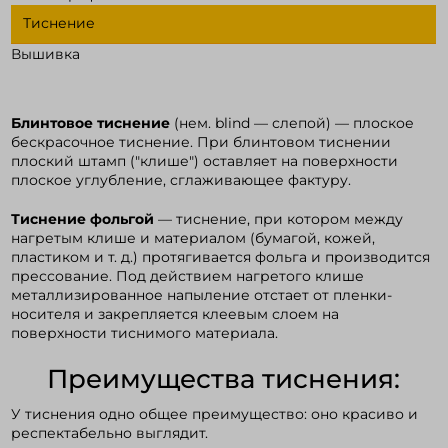
Тиснение
Вышивка
Войти в кабинет
Зарегистрироваться
Блинтовое тиснение
(нем. blind — слепой) — плоское
бескрасочное тиснение. При блинтовом тиснении
плоский штамп ("клише") оставляет на поверхности
плоское углубление, сглаживающее фактуру.
Тиснение фольгой
— тиснение, при котором между
нагретым клише и материалом (бумагой, кожей,
пластиком и т. д.) протягивается фольга и производится
прессование. Под действием нагретого клише
металлизированное напыление отстает от пленки-
носителя и закрепляется клеевым слоем на
поверхности тиснимого материала.
Преимущества тиснения:
У тиснения одно общее преимущество: оно красиво и
респектабельно выглядит.