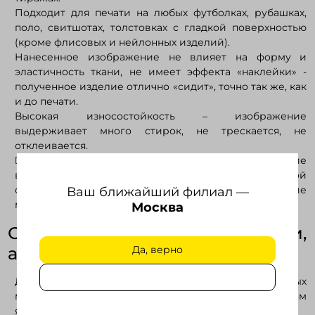
Подходит для печати на любых футболках, рубашках,
поло, свитшотах, толстовках с гладкой поверхностью
(кроме флисовых и нейлонных изделий).
Нанесенное изображение не влияет на форму и
эластичность ткани, не имеет эффекта «наклейки» -
полученное изделие отлично «сидит», точно так же, как
и до печати.
Высокая износостойкость – изображение
выдерживает много стирок, не трескается, не
отклеивается.
 Экологичность и гипоаллергенность – нанесение
выполняется экологичными чернилами на водной
основе, которые не вызывают аллергии. Изделие
Ваш ближайший филиал —
можно использовать для постоянной носки.
Москва
Ограничения DTG печати,
альтернативные методы:
Да, верно
Для печати простых одно-двух-цветных
макетов
большими тиражами
более выгодным
являются методы шелкографии и термотрансфера.