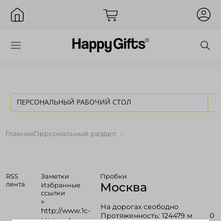
ПЕРСОНАЛЬНЫЙ РАБОЧИЙ СТОЛ
Вход
Главная
Персональный раздел
RSS
Заметки
Пробки
лента
Москва
Избранные
ссылки
»
На дорогах свободно
http://www.1c-
Запомнить меня
Забыли пароль?
Протяженность: 124479 м
0