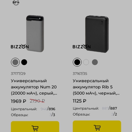
37177/29
37167/35
Универсальный
Универсальный
аккумулятор Num 20
аккумулятор Rib 5
(20000 мАч), серый,
(5000 мАч), черный,
14,6х7.0х2,75 см
9,8х6.3х1,4 см
2190 ₽
1125
₽
1969
₽
/
/
Центральный:
887
887
Центральный:
946
896
/
/
Образцы:
2
2
Образцы:
3
3