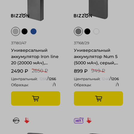
37180/47
37168/29
Универсальный
Универсальный
аккумулятор Iron line
аккумулятор Num 5
20 (20000 мАч),
(5000 мАч), серый,
металл, серебристый,
10,2х6.3х1,2 см
2650 ₽
949 ₽
2490
₽
899
₽
14,7х6.6х2,7 см
/
/
Центральный:
1266
1266
Центральный:
1246
1206
/
/
Образцы:
1
1
Образцы:
1
1