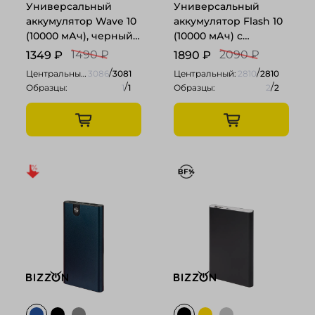
Универсальный
Универсальный
аккумулятор Wave 10
аккумулятор Flash 10
(10000 мАч), черный,
(10000 мАч) с
14,9х6.7х1,6 см
подсветкой и soft
1490 ₽
2090 ₽
1349
₽
1890
₽
touch,черный,13,7х6,87х1,5
/
/
Центральный:
3086
3081
Центральный:
2810
2810
/
/
Образцы:
1
1
Образцы:
2
2