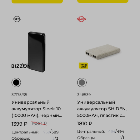
37175/35
346539
Универсальный
Универсальный
аккумулятор Sleek 10
аккумулятор SHIDEN,
(10000 мАч), черный,
5000мАч, пластик с
14х6.8х1,5 см
пшеничным
1580 ₽
1810
₽
1399
₽
волокном
/
/
Центральный:
494
494
Центральный:
759
589
/
/
Образцы:
1
1
Образцы:
3
3