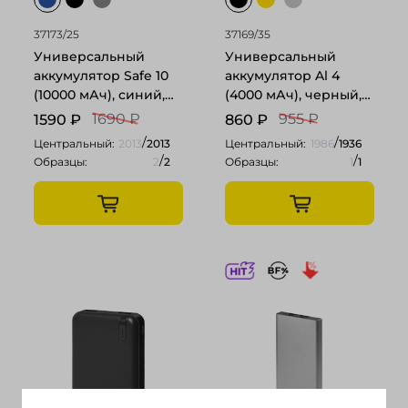
37173/25
37169/35
Универсальный
Универсальный
аккумулятор Safe 10
аккумулятор Al 4
(10000 мАч), синий,
(4000 мАч), черный,
13,8х6.8х1,4 см
11х6.9х0,98 см
1690 ₽
955 ₽
1590
₽
860
₽
/
/
Центральный:
2013
2013
Центральный:
1986
1936
/
/
Образцы:
2
2
Образцы:
1
1