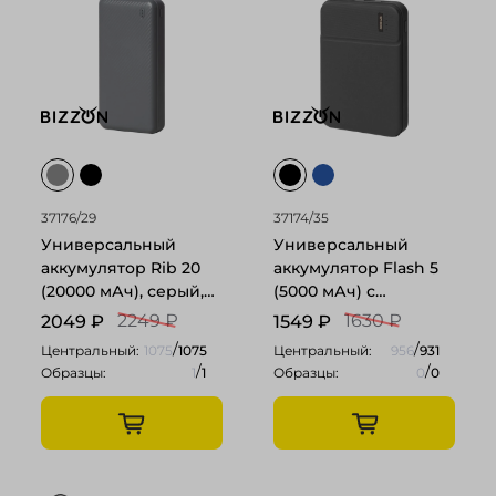
37176/29
37174/35
Универсальный
Универсальный
аккумулятор Rib 20
аккумулятор Flash 5
(20000 мАч), серый,
(5000 мАч) с
14,1х6.9х2,8 см
подсветкой и soft
2249 ₽
1630 ₽
2049
₽
1549
₽
touch, черный,
/
/
Центральный:
1075
1075
Центральный:
956
931
9,8х6.3х1,3 см
/
/
Образцы:
1
1
Образцы:
0
0