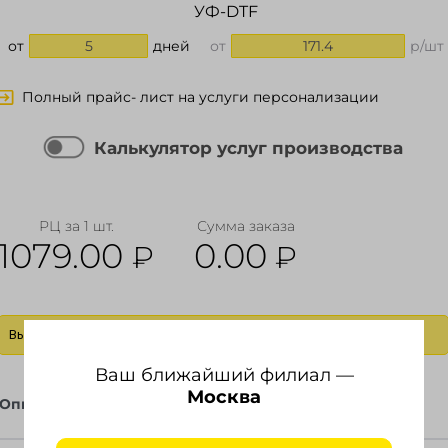
УФ-DTF
от
5
дней
от
171.4
р/шт
Полный прайс- лист на услуги персонализации
Калькулятор услуг производства
РЦ за 1 шт.
Сумма заказа
1079.00
0.00
₽
₽
Выбрать действие
Ваш ближайший филиал —
Москва
Описание
Файлы