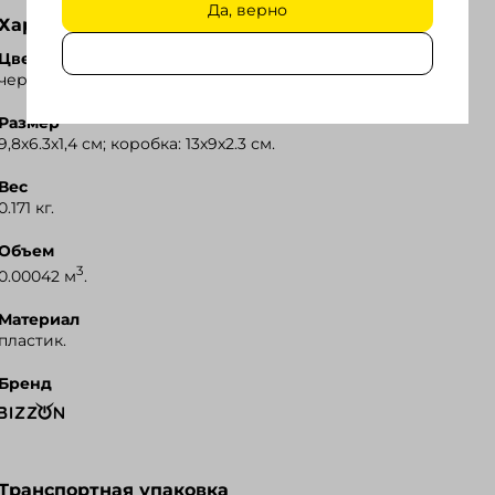
Да, верно
Характеристики
Ozon
Цвет
черный.
Wildberries
Размер
Я.Маркет
9,8х6.3х1,4 см; коробка: 13х9х2.3 см.
Вес
0.171 кг.
Объем
3
0.00042 м
.
Материал
пластик.
Бренд
Транспортная упаковка