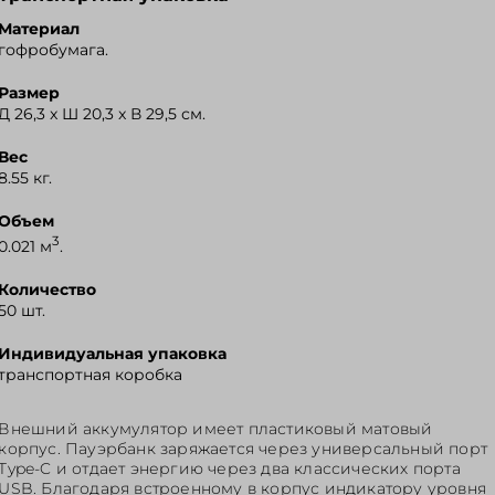
Материал
гофробумага.
Размер
Д 26,3 x Ш 20,3 x В 29,5 см.
Вес
8.55 кг.
Объем
3
0.021 м
.
Количество
50 шт.
Индивидуальная упаковка
транспортная коробка
Внешний аккумулятор имеет пластиковый матовый
корпус. Пауэрбанк заряжается через универсальный порт
Type-C и отдает энергию через два классических порта
USB. Благодаря встроенному в корпус индикатору уровня