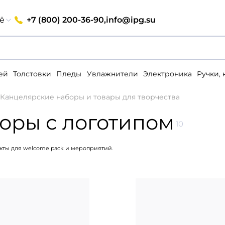
+7 (800) 200-36-90,
info@ipg.su
ё
ей
Толстовки
Пледы
Увлажнители
Электроника
Ручки,
Канцелярские наборы и товары для творчества
оры с логотипом
10
кты для welcome pack и мероприятий.