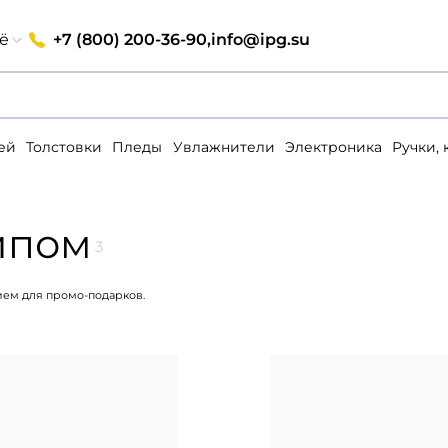
+7 (800) 200-36-90,
info@ipg.su
ё
ей
Толстовки
Пледы
Увлажнители
Электроника
Ручки,
ипом
3
ием для промо-подарков.