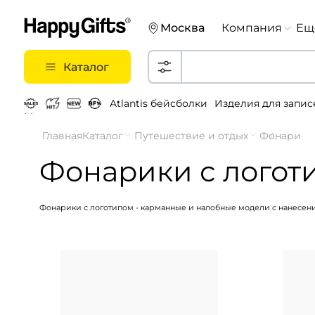
Москва
Компания
Ещ
Каталог
Atlantis бейсболки
Изделия для запис
Металлические ручки
Главная
Каталог
Путешествие и отдых
Фонари
Фонарики с логот
Фонарики с логотипом - карманные и налобные модели с нанесен