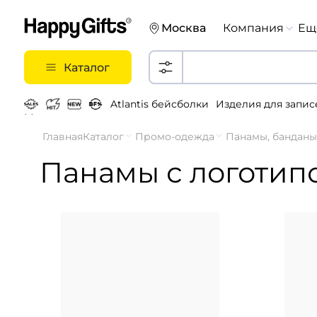
Москва
Компания
Ещ
Каталог
Atlantis бейсболки
Изделия для запис
Металлические ручки
Главная
Каталог
Промо-одежда
Панамы, бандан
Панамы с логотип