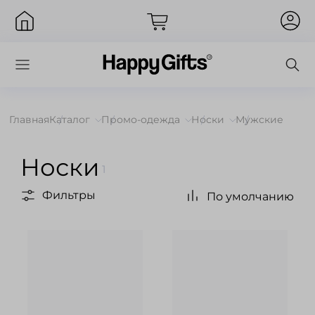
Главная
Каталог
Промо-одежда
Носки
Мужские
Вход
Носки
1
Фильтры
По умолчанию
Запомнить меня
Забыли пароль?