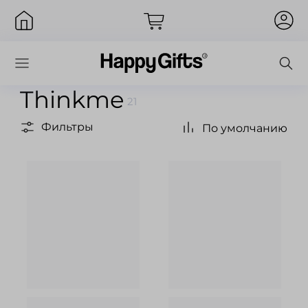
Thinkme
21
Фильтры
По умолчанию
Вход
Запомнить меня
Забыли пароль?