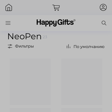
NeoPen
23
Фильтры
По умолчанию
Вход
Запомнить меня
Забыли пароль?