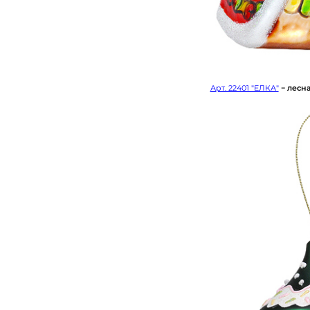
Арт. 22401 "ЕЛКА"
− лесн