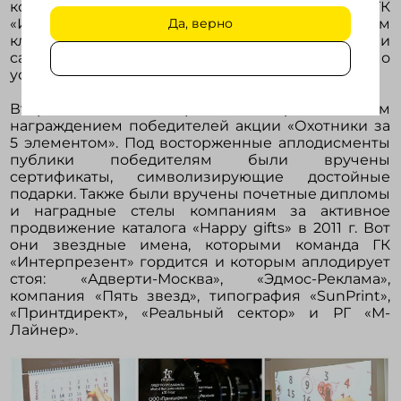
который с 1998 года помогает партнерам ГК
«Интерпрезент» найти общий язык со своим
Да, верно
клиентом, укрепить партнерские отношения и
самое главное, составить уникальное и заведомо
успешное коммерческое предложение.
Второй день завершился торжественным
награждением победителей акции «Охотники за
5 элементом». Под восторженные аплодисменты
публики победителям были вручены
сертификаты, символизирующие достойные
подарки. Также были вручены почетные дипломы
и наградные стелы компаниям за активное
продвижение каталога «Happy gifts» в 2011 г. Вот
они звездные имена, которыми команда ГК
«Интерпрезент» гордится и которым аплодирует
стоя: «Адверти-Москва», «Эдмос-Реклама»,
компания «Пять звезд», типография «SunPrint»,
«Принтдирект», «Реальный сектор» и РГ «М-
Лайнер».