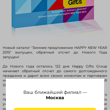
Новый каталог "Зимнее предложение HAPPY NEW YEAR
2015" выпущен, обратный отсчет до Нового Года
запущен!
До Нового года осталось 122 дня. Happy Gifts Group
начинает обратный отсчет до самого долгожданного
праздника и дарит всем своим клиентам и партнерам
новый каталог "Зимнее предложение HAPPY NEW YEAR
2015".
Ваш ближайший филиал —
На 98 страницах ежегодного эксклюзивного
Москва
приложения к каталогу Happy Gifts представлены
уникальные и оригинальные тренды отрасли. Яркие
идеи нового каталога идеально впишутся в любой