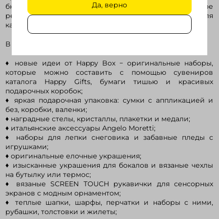
Да, верно
бюджет и донесут до потребителей ваше уникальное
рекламное послание. Уверены, это издание станет для
каждого из вас весьма актуальным в горячий сезон.
В этом году вас особенно порадуют:
♦ новые идеи от Happy Box − оригинальные наборы,
которые можно составить с помощью сувениров
каталога Happy Gifts, бумаги тишью и красивых
подарочных коробок;
♦ яркая подарочная упаковка: сумки с аппликацией и
без, коробки, валенки;
♦ наградные стелы, кристаллы, плакетки и медали;
♦ итальянские аксессуары Angelo Moretti;
♦ наборы для лепки снеговика и забавные пледы с
игрушками;
♦ оригинальные елочные украшения;
♦ изысканные украшения для бокалов и вязаные чехлы
на бутылку или термос;
♦ вязаные SCREEN TOUCH рукавички для сенсорных
экранов с модным орнаментом;
♦ теплые шапки, шарфы, перчатки и наборы с ними,
рубашки, толстовки и жилеты;