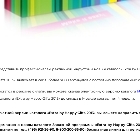
 представить профессионалам рекламной индустрии новый каталог «
Extra
by
H
ifts
2013» включает в себя более 7000 артикулов с постоянно пополняемых 
остатки в режиме онлайн, вы можете, скачав электронную версию каталога
h
аталога «
Extra
by
Happy
Gifts
2013» до склада в Москве составляет 4 недели.
чатной версии каталога «
Extra
by
Happy
Gifts
2013» вы можете направить
рмацию о новом каталоге Заказной программы «
Extra
by
Happy
Gifts
20
ании по тел.: (495) 921-36-90, 8-800-200-36-90 (бесплатная линия для рег