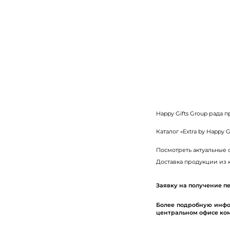
H
appy Gifts Group рада
Каталог «
Extra
by
Happy
G
Посмотреть актуальные 
Доставка продукции из к
Заявку на получение пе
Более подробную инфо
центральном офисе комп