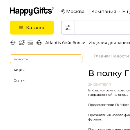
Москва
Компания
Ещ
Каталог
Atlantis бейсболки
Изделия для запис
Металлические ручки
Главная
Новости
Новости
Акции
В полку 
Статьи
29 СЕНТЯБРЯ
В Красноярске открылся
направленной на операт
Представители ГК "Инте
Презентация нового филиал
фуршет.
Поздравляем наших новы