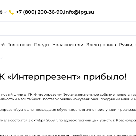
+7 (800) 200-36-90,
info@ipg.su
ё
ей
Толстовки
Пледы
Увлажнители
Электроника
Ручки,
ГК «Интерпрезент» прибыло!
 новый филиал ГК «Интерпрезент»! Это знаменательное событие является 
ивность и масштабность поставок рекламно-сувенирной продукции нашим 
рпрезент", успешно прошедшие обучение, энергично приступили к реализац
а состоится 3 октября 2008 г. по адресу: гостиница «Турист», г. Красноярск, ул.
Вход
х сотрудников с вхождением в наш дружный коллектив и приглашаем всех