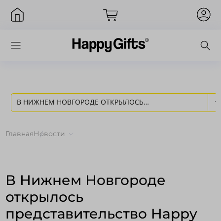
В НИЖНЕМ НОВГОРОДЕ ОТКРЫЛОСЬ
Вход
ПРЕДСТАВИТЕЛЬСТВО HAPPY GIFTS GROUP! - НОВОСТИ
Главная
Новости
HAPPY GIFTS
В Нижнем Новгороде
открылось
представительство Happy
Запомнить меня
Забыли пароль?