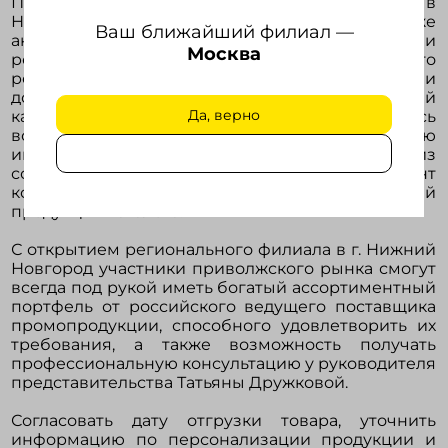
Полное становление представительства в
Нижнем Новгороде займет пару дней, но оно уже
Ваш ближайший филиал —
активно функционирует с ведущими
Москва
рекламными агентствами в городе Приволжского
региона. Конечно же, нижегородцы уже давно и
достаточно хорошо знакомы с продукцией
Да, верно
каталога Happy Gifts, но сейчас у них появилась
возможность оперативно получать необходимую
информацию и образцы сувениров из
современного шоу-рум компании, ассортимент
которого насчитывает более 5000 наименований
продукции каталога.
С открытием регионального филиала в г. Нижний
Новгород участники приволжского рынка смогут
всегда под рукой иметь богатый ассортиментный
портфель от российского ведущего поставщика
промопродукции, способного удовлетворить их
требования, а также возможность получать
профессиональную консультацию у руководителя
представительства Татьяны Дружковой.
Согласовать дату отгрузки товара, уточнить
информацию по персонализации продукции и