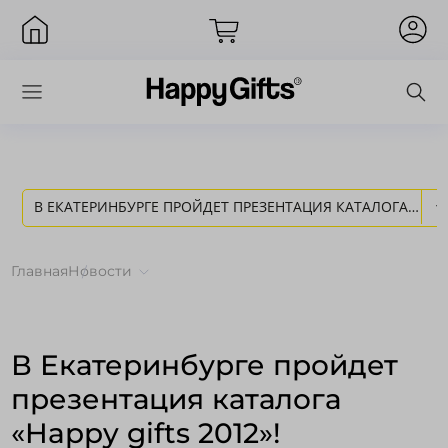
В ЕКАТЕРИНБУРГЕ ПРОЙДЕТ ПРЕЗЕНТАЦИЯ КАТАЛОГА
Вход
«HAPPY GIFTS 2012»! - НОВОСТИ HAPPY GIFTS
Главная
Новости
В Екатеринбурге пройдет
презентация каталога
«Happy gifts 2012»!
Запомнить меня
Забыли пароль?