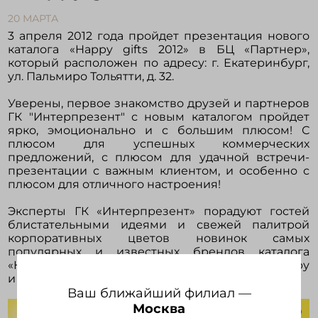
20 МАРТА
3 апреля 2012 года пройдет презентация нового
Войти в кабинет
каталога «Happy gifts 2012» в БЦ «Партнер»,
который расположен по адресу: г. Екатеринбург,
ул. Пальмиро Тольятти, д. 32.
Зарегистрироваться
Уверены, первое знакомство друзей и партнеров
ГК "Интерпрезент" с новым каталогом пройдет
ярко, эмоционально и с большим плюсом! С
плюсом для успешных коммерческих
предложений, с плюсом для удачной встречи-
презентации с важным клиентом, и особенно с
плюсом для отличного настроения!
Эксперты ГК «Интерпрезент» порадуют гостей
блистательными идеями и свежей палитрой
корпоративных цветов новинок самых
популярных и известных брендов каталога
«Happy gifts 2012», создадут дружескую атмосферу
и увлекут в страну ярких сувениров.
Ваш ближайший филиал —
Москва