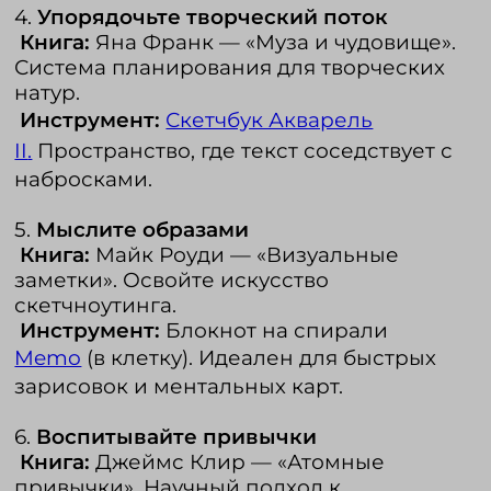
4.
Упорядочьте творческий поток
Книга:
Яна Франк — «Муза и чудовище».
Система планирования для творческих
натур.
Инструмент:
Скетчбук Акварель
II
.
Пространство, где текст соседствует с
набросками.
5.
Мыслите образами
Книга:
Майк Роуди — «Визуальные
заметки». Освойте искусство
скетчноутинга.
Инструмент:
Блокнот на спирали
Memo
(в клетку). Идеален для быстрых
зарисовок и ментальных карт.
6.
Воспитывайте привычки
Книга:
Джеймс Клир — «Атомные
привычки». Научный подход к