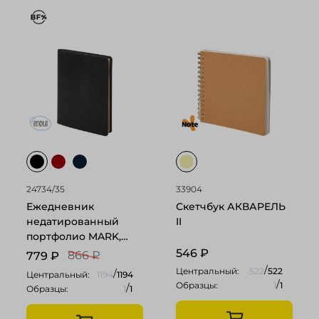
24734/35
33904
Ежедневник
Скетчбук АКВАРЕЛЬ
недатированный
II
портфолио MARK,
формат А5, в линейку
546
₽
866 ₽
779
₽
/
Центральный:
522
522
/
Центральный:
1194
1194
/
Образцы:
1
1
/
Образцы:
1
1