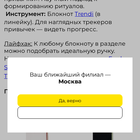
формированию ритуалов.
Инструмент:
Блокнот
Trendi
(в
линейку). Для наглядных трекеров
привычек — видеть прогресс.
Лайфхак:
К любому блокноту в разделе
можно подобрать идеальную ручку.
Например, к минималистичному
Funky
Snow
— стильную
RETRO,
а к солидному
Ваш ближайший филиал —
Trendi
— классическую
FORTE.
Москва
Полный комплект для продуктивности:
Да, верно