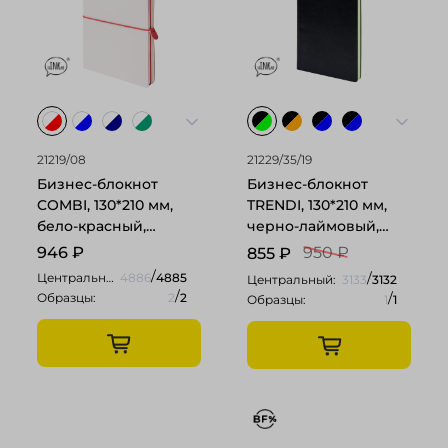
21219/08
21229/35/19
Бизнес-блокнот
Бизнес-блокнот
COMBI, 130*210 мм,
TRENDI, 130*210 мм,
бело-красный,
черно-лаймовый,
кремовый форзац,
мягкая обложка, в
946
₽
950 ₽
855
₽
гибкая обложка, в
линейку
/
/
Центральный:
4886
4885
Центральный:
3133
3132
клетку/нелин
/
/
Образцы:
2
2
Образцы:
1
1