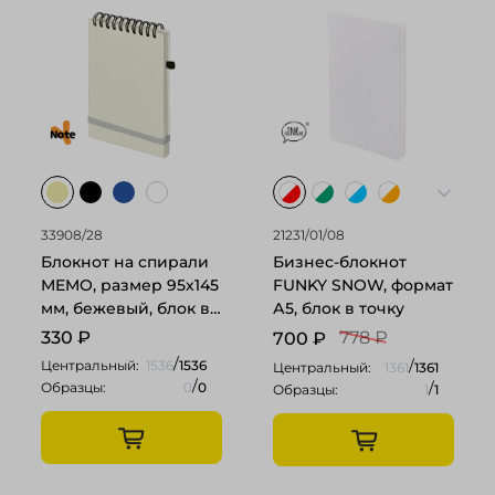
33908/28
21231/01/08
Блокнот на спирали
Бизнес-блокнот
MEMO, размер 95х145
FUNKY SNOW, формат
мм, бежевый, блок в
А5, блок в точку
клетку
330
₽
778 ₽
700
₽
/
/
Центральный:
1536
1536
Центральный:
1361
1361
/
/
Образцы:
0
0
Образцы:
1
1