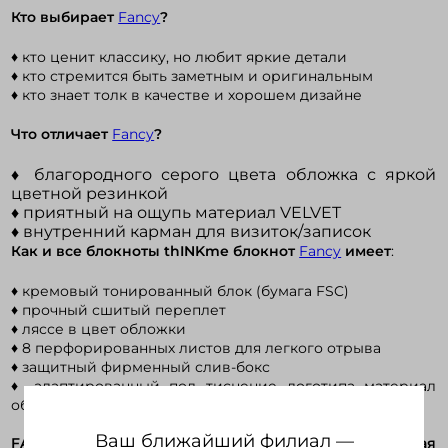
Кто выбирает
Fancy
?
♦ кто ценит классику, но любит яркие детали
Войти в кабинет
♦ кто стремится быть заметным и оригинальным
♦ кто знает толк в качестве и хорошем дизайне
Зарегистрироваться
Что отличает
Fancy
?
♦ благородного серого цвета обложка с яркой
цветной резинкой
♦ приятный на ощупь материал VELVET
♦ внутренний карман для визиток/записок
Как и все блокноты thINKme блокнот
Fancy
имеет
:
♦ кремовый тонированный блок (бумага FSC)
♦ прочный сшитый переплет
♦ ляссе в цвет обложки
♦ 8 перфорированных листов для легкого отрыва
♦ защитный фирменный слив-бокс
♦ адаптированный под тиснение логотипа материал
обложки с термоэффектом
Ваш ближайший филиал —
FANCY − блокнот с уникальным дизайном!
Полная