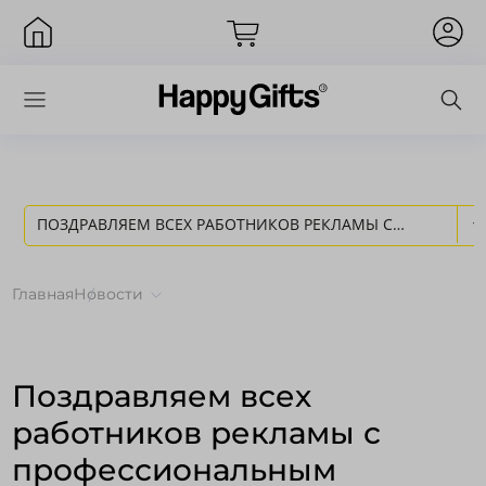
ПОЗДРАВЛЯЕМ ВСЕХ РАБОТНИКОВ РЕКЛАМЫ С
Вход
ПРОФЕССИОНАЛЬНЫМ ПРАЗДНИКОМ! - НОВОСТИ
Главная
Новости
HAPPY GIFTS
Поздравляем всех
работников рекламы с
профессиональным
Запомнить меня
Забыли пароль?