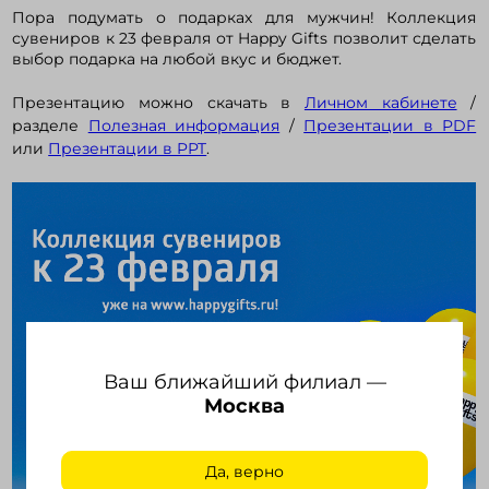
Пора подумать о подарках для мужчин! Коллекция
сувениров к 23 февраля от Happy Gifts позволит сделать
выбор подарка на любой вкус и бюджет.
Войти в кабинет
Презентацию можно скачать в
Личном кабинете
/
разделе
Полезная информация
/
Презентации в PDF
Зарегистрироваться
или
Презентации в PPT
.
Ваш ближайший филиал —
Москва
Да, верно