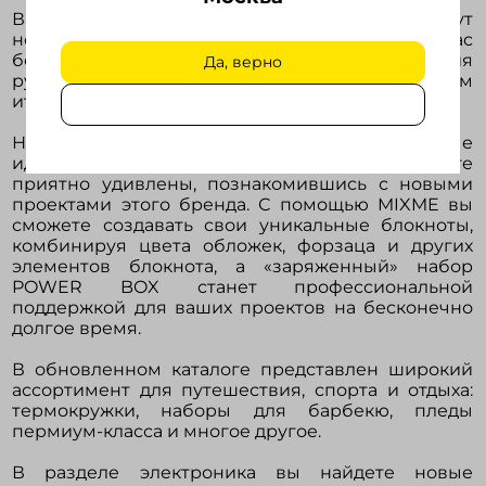
Вашими фаворитами обязательно станут
новинки Lecce Pen и B1. Бренды порадуют вас
богатым разнообразием материалов покрытия
Да, верно
ручек, широким цветовым рядом, уникальным
итальянским дизайном.
Новые блокноты thINKme принесут вам новые
идеи, эмоции, ощущения. Также вы будете
приятно удивлены, познакомившись с новыми
проектами этого бренда. С помощью MIXME вы
сможете создавать свои уникальные блокноты,
комбинируя цвета обложек, форзаца и других
элементов блокнота, а «заряженный» набор
POWER BOX станет профессиональной
поддержкой для ваших проектов на бесконечно
долгое время.
В обновленном каталоге представлен широкий
ассортимент для путешествия, спорта и отдыха:
термокружки, наборы для барбекю, пледы
пермиум-класса и многое другое.
В разделе электроника вы найдете новые