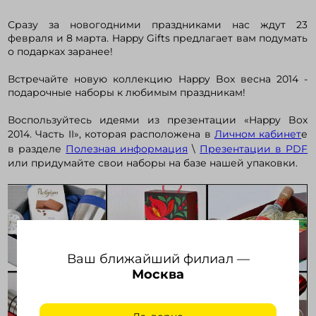
Сразу за новогодними праздниками нас ждут 23
февраля и 8 марта. Happy Gifts предлагает вам подумать
Войти в кабинет
о подарках заранее!
Встречайте новую коллекцию Happy Box весна 2014 -
Зарегистрироваться
подарочные наборы к любимым праздникам!
Воспользуйтесь идеями из презентации «Happy Box
2014. Часть II», которая расположена в
Личном кабинет
е
в разделе
Полезная информация
\
Презентации в PDF
или придумайте свои наборы на базе нашей упаковки.
Ваш ближайший филиал —
Москва