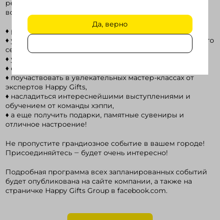
рекламно-сувенирной отрасли. А это отличная
возможность:
Да, верно
♦ расширить свои знания по каталогу Happy Gifts,
♦ узнать о новейших отраслевых продуктах для высокого
сезона,
♦ уникальных сервисах для продвижения брендов,
♦ обсудить последние события в отрасли,
♦ поучаствовать в увлекательных мастер-классах от
экспертов Happy Gifts,
♦ насладиться интереснейшими выступлениями и
обучением от команды хэппи,
♦ а еще получить подарки, памятные сувениры и
отличное настроение!
Не пропустите грандиозное событие в вашем городе!
Присоединяйтесь ‒ будет очень интересно!
Подробная программа всех запланированных событий
будет опубликована на сайте компании, а также на
страничке Happy Gifts Group в facebook.com.