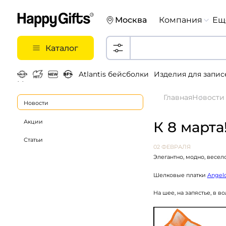
Москва
Компания
Ещ
Каталог
Atlantis бейсболки
Изделия для запис
Металлические ручки
Главная
Новости
Новости
Акции
К 8 марта
Статьи
02 ФЕВРАЛЯ
Элегантно, модно, весело
Шелковые платки
Angelo
На шее, на запястье, в в