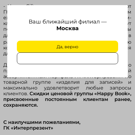
- Happy Gifts – дополнительное предложение от
ГК «Интерпрезент» по качественным
ежедневникам, планингам и визитницам эконом-
Ваш ближайший филиал —
класса. 17 октября 2011 г. все клиенты смогут
Москва
познакомиться с новыми ценами на аксессуары
для планирования на сайте
www.happygifts.ru
в
разделе «Прайс-лист» и оценить представленную
Да, верно
коллекцию в разделе сайта «Каталог» - «Изделия
для записей».
Данная классификация позволит наиболее полно
представить оптимально подобранный
ассортиментный портфель ГК «Интерпрезент» по
товарной группе «изделия для записей» и
максимально удовлетворит любые запросы
клиентов.
Скидки ценовой группы «Happy Book»,
присвоенные постоянным клиентам ранее,
сохраняются.
С наилучшими пожеланиями,
ГК «Интерпрезент»