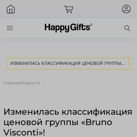
ИЗМЕНИЛАСЬ КЛАССИФИКАЦИЯ ЦЕНОВОЙ ГРУППЫ
Вход
«BRUNO VISCONTI»! - НОВОСТИ HAPPY GIFTS
Главная
Новости
Изменилась классификация
ценовой группы «Bruno
Visconti»!
Запомнить меня
Забыли пароль?