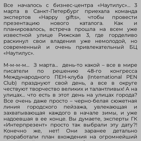
Все началось с бизнес-центра «Наутилус»… 3
марта в Санкт-Петербург приехала команда
экспертов «Happy gifts», чтобы провести
Войти в кабинет
презентацию нового каталога. Как и
планировалось, встреча прошла на всем уже
известной улице Рижская 3, где горделиво
Зарегистрироваться
раскинул свои владения уже немолодой, но
современный и очень привлекательный БЦ
«Наутилус».
М-м-м-м… З марта… день-то какой – все в мире
писатели по решению 48-го конгресса
Международного ПЕН-клуба (International PEN
Club) празднуют свой день, а все в округе
чествуют творчество великих и талантливых! А на
улицах… что есть в этот день на улицах города?
Все очень даже просто – черно-белая сюжетная
линия городского пейзажа, увлекающая и
захватывающая каждого в начале зимы, и уже
надоевшая в ее конце. Вы думаете, эксперты ГК
«Интерпрезент» просто так выбрали эту дату?!
Конечно же, нет! Они заранее детально
проработали план вхождения на огромнейший