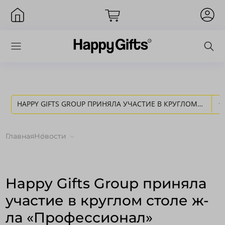
HAPPY GIFTS GROUP ПРИНЯЛА УЧАСТИЕ В КРУГЛОМ
Вход
СТОЛЕ Ж-ЛА «ПРОФЕССИОНАЛ» - НОВОСТИ HAPPY GIFTS
Главная
Новости
Happy Gifts Group приняла
участие в круглом столе ж-
ла «Профессионал»
Запомнить меня
Забыли пароль?