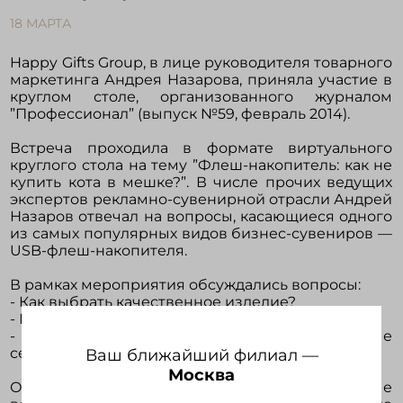
18 МАРТА
Войти в кабинет
Happy Gifts Group, в лице руководителя товарного
маркетинга Андрея Назарова, приняла участие в
круглом столе, организованного журналом
Зарегистрироваться
”Профессионал” (выпуск №59, февраль 2014).
Встреча проходила в формате виртуального
круглого стола на тему ”Флеш-накопитель: как не
купить кота в мешке?”. В числе прочих ведущих
экспертов рекламно-сувенирной отрасли Андрей
Назаров отвечал на вопросы, касающиеся одного
из самых популярных видов бизнес-сувениров —
USB-флеш-накопителя.
В рамках мероприятия обсуждались вопросы:
- Как выбрать качественное изделие?
- Имеет ли значение страна-производитель?
- Какое будущее ожидает востребованные
сегодня запоминающие устройства?
Ваш ближайший филиал —
Москва
Ответы на эти и другие не менее интересные