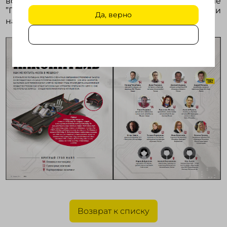
вопросы можно прочитать в журнале
”Профессионал”, выпуск №59, февраль 2014 или
Да, верно
на сайте
www.happygifts.ru
.
Возврат к списку