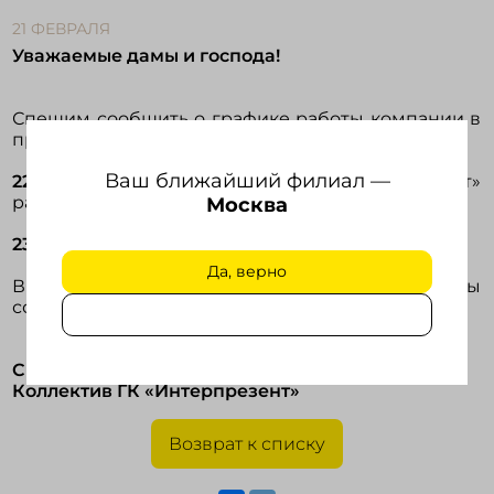
21 ФЕВРАЛЯ
Уважаемые дамы и господа!
Войти в кабинет
Спешим сообщить о графике работы компании в
Зарегистрироваться
предпраздничные дни:
Ваш ближайший филиал —
22 февраля
– все офисы ГК «Интерпрезнт»
работают до 16:30 (по местному времени).
Москва
23 февраля
– выходной день.
Да, верно
В связи с этим, просим все имеющиеся вопросы
согласовать заранее с вашим менеджером.
С наилучшими пожеланиями,
Коллектив ГК «Интерпрезент»
Возврат к списку