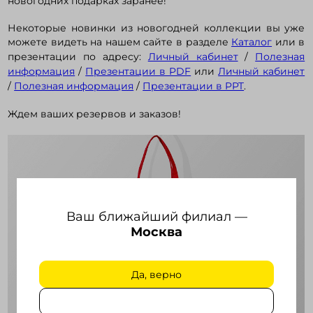
новогодних подарках заранее!
Некоторые новинки из новогодней коллекции вы уже
Войти в кабинет
можете видеть на нашем сайте в разделе
Каталог
или в
презентации по адресу:
Личный кабинет
/
Полезная
информация
/
Презентации в PDF
или
Личный кабинет
Зарегистрироваться
/
Полезная информация
/
Презентации в PPT
.
Ждем ваших резервов и заказов!
Ваш ближайший филиал —
Москва
Да, верно