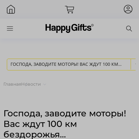
ГОСПОДА, ЗАВОДИТЕ МОТОРЫ! ВАС ЖДУТ 100 КМ
Вход
БЕЗДОРОЖЬЯ… - НОВОСТИ HAPPY GIFTS
Главная
Новости
Господа, заводите моторы!
Вас ждут 100 км
бездорожья…
Запомнить меня
Забыли пароль?