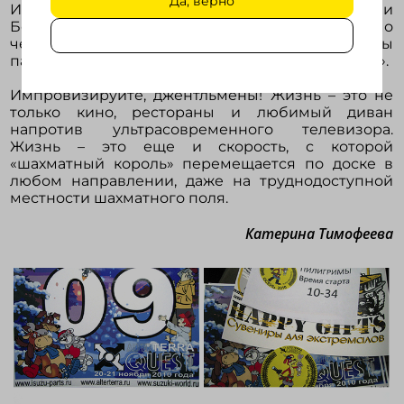
Да, верно
Игорь и Дудукчан Андраник из «Пилигримов» и
Бекнев Антон из «Странников». Помимо
чемпионских титулов и кубков, им были вручены
памятные призы от спонсора ГК «Интерпрезент».
Импровизируйте, джентльмены! Жизнь – это не
только кино, рестораны и любимый диван
напротив ультрасовременного телевизора.
Жизнь – это еще и скорость, с которой
«шахматный король» перемещается по доске в
любом направлении, даже на труднодоступной
местности шахматного поля.
Катерина Тимофеева