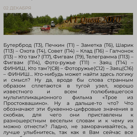
02 ДЕКАБРЯ
Войти в кабинет
Зарегистрироваться
Бутерброд (Т3), Печкин (T1) – Заметка (T6), Шарик
(Т13) – Охота (Т4), Совет (П4) – Клад (П6) – Галчонок
(П3) – Кто там? (П7), Фигвам (Т9), Телеграмма (П13) –
Фигвам (П14), Фото-ружье (Т11) – Заяц (Т14) –
ФИНИШ, Кто там?(С8) – Фоторужье(С12) – Заяц(С16)
– ФИНИШ… Кто-нибудь может найти здесь логику
и смысл? Ну да, вроде бы слова странным
образом сплетаются в тугой узел, хорошо
известного и всем полюбившегося
мультипликационного фильма «Трое из
Простоквашино». Ну а дальше-то что? Что
обозначают эти буквенно-цифровые значения в
скобках, для чего они приставлены к
разношерстным веселым словам и к чему их
можно отнести? Ладно, не заморачивайтесь, а
лучше улыбнитесь, так как я Вам сейчас все