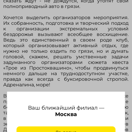
сказать ждут - не дождутся, когда утопят свой
полноприводный авто в грязи.
Хочется выделить организаторов мероприятия.
Их собранность, подготовка и творческий подход
к организации экстремальных условий
бездорожья вызывают всеобщее восхищение.
Ведь это единственный в своем роде клуб,
который организовывает активный отдых, где
нужно не только ездить по грязи, но и думать
головой, скажем, решать умственные задачи
задуманного организаторами сюжета квеста
«Трое из Простоквашино», чтобы продвинуться
немного дальше на труднодоступном участке,
правда как всегда с буксировочной стропой.
Адреналина, море!
Впечатления были получены всеми и даже
праздной публикой из серии «заядлые
болельщики», результаты записаны в сводную
Ваш ближайший филиал —
таблицу, настало время расставлять оценки. Итак,
Москва
в лучах всеобщего внимания оказались три
экипажа: Полковникова Марфа и Алексеев
Даниил в зачетной группе «Туристы», Крымов