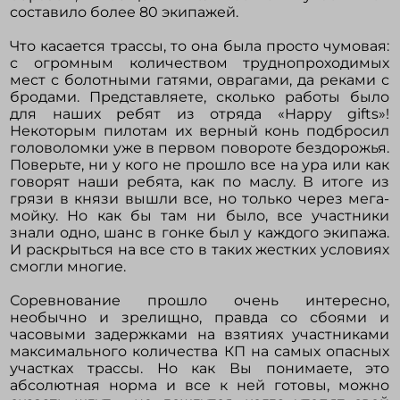
составило более 80 экипажей.
Что касается трассы, то она была просто чумовая:
с огромным количеством труднопроходимых
мест с болотными гатями, оврагами, да реками с
бродами. Представляете, сколько работы было
для наших ребят из отряда «Happy gifts»!
Некоторым пилотам их верный конь подбросил
головоломки уже в первом повороте бездорожья.
Поверьте, ни у кого не прошло все на ура или как
говорят наши ребята, как по маслу. В итоге из
грязи в князи вышли все, но только через мега-
мойку. Но как бы там ни было, все участники
знали одно, шанс в гонке был у каждого экипажа.
И раскрыться на все сто в таких жестких условиях
смогли многие.
Соревнование прошло очень интересно,
необычно и зрелищно, правда со сбоями и
часовыми задержками на взятиях участниками
максимального количества КП на самых опасных
участках трассы. Но как Вы понимаете, это
абсолютная норма и все к ней готовы, можно