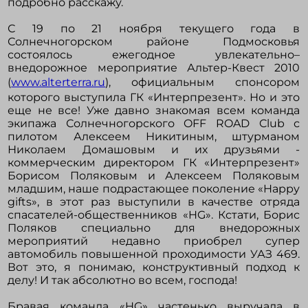
подробно расскажу.
С 19 по 21 ноября текущего года в
Солнечногорском районе Подмосковья
состоялось ежегодное увлекательно–
внедорожное мероприятие Альтер-Квест 2010
(
www.alterterra.ru
), официальным спонсором
которого выступила ГК «Интерпрезент». Но и это
еще не все! Уже давно знакомая всем команда
экипажа Солнечногорского OFF ROAD Club с
пилотом Алексеем Никитиным, штурманом
Николаем Домашовым и их друзьями -
коммерческим директором ГК «Интерпрезент»
Борисом Поляковым и Алексеем Поляковым
младшим, наше подрастающее поколение «Happy
gifts», в этот раз выступили в качестве отряда
спасателей-общественников «HG». Кстати, Борис
Поляков специально для внедорожных
мероприятий недавно приобрел супер
автомобиль повышенной проходимости УАЗ 469.
Вот это, я понимаю, конструктивный подход к
делу! И так абсолютно во всем, господа!
Бравая команда «HG» частенько выручала в