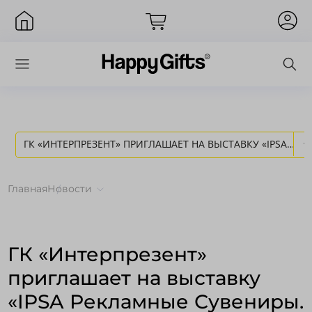
ГК «ИНТЕРПРЕЗЕНТ» ПРИГЛАШАЕТ НА ВЫСТАВКУ «IPSA
Вход
РЕКЛАМНЫЕ СУВЕНИРЫ. ОСЕНЬ - 2011» - НОВОСТИ
Главная
Новости
HAPPY GIFTS
ГК «Интерпрезент»
приглашает на выставку
«IPSA Рекламные Сувениры.
Запомнить меня
Забыли пароль?