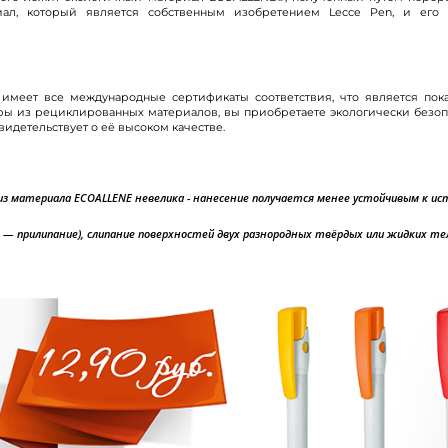
ал, который является собственным изобретением Lecce Pen, и его
имеет все международные сертификаты соответствия, что является по
ры из рециклированных материалов, вы приобретаете экологически безоп
свидетельствует о её высоком качестве.
 из материала
ECOALLENE
невелика - нанесение получается менее устойчивым к ист
o — прилипание), слипание поверхностей двух разнородных твёрдых или жидких те
Вход
Запомнить меня
Забыли пароль?