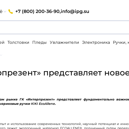
+7 (800) 200-36-90,
info@ipg.su
ё
ей
Толстовки
Пледы
Увлажнители
Электроника
Ручки,
рпрезент» представляет ново
ком рынке
ГК «Интерпрезент» представляет фундаментально важно
шариковые ручки
KIKI EcoAllene
.
опыт и использование современных технологий, научный потенциал и ин
орого лежит экологичный материал ECOALLENE®, полученный путем перер