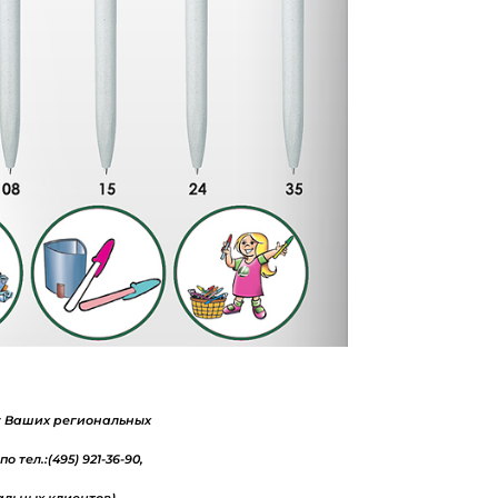
у Ваших региональных
по тел.:(495) 921-36-90,
альных клиентов).