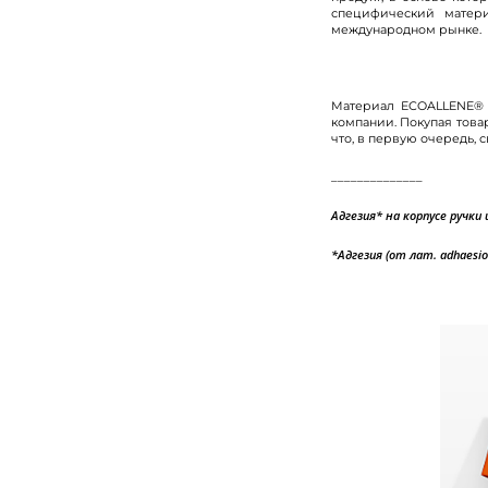
специфический матери
международном рынке.
Материал ECOALLENE® 
компании. Покупая това
что, в первую очередь, 
______________
Адгезия* на корпусе ручки
*Адгезия (от лат. adhaesi