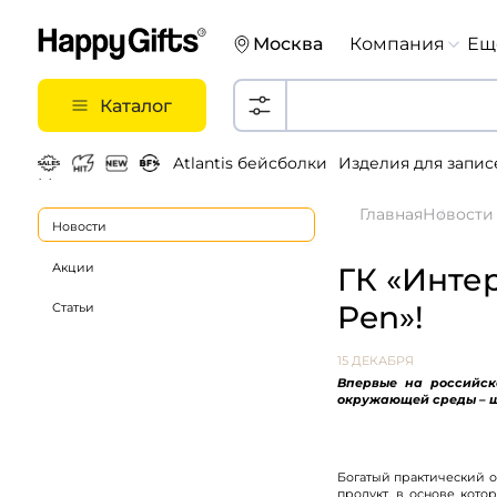
Москва
Компания
Ещ
Каталог
Atlantis бейсболки
Изделия для запис
Металлические ручки
Главная
Новости
Новости
Акции
ГК «Инте
Pen»!
Статьи
15 ДЕКАБРЯ
Впервые на российс
окружающей среды – 
Богатый практический 
продукт, в основе кот