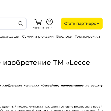
Стать партнером
Корзина
Войти
 карандаши
Сумки и рюкзаки
Брелоки
Термокружки
е изобретение ТМ «Lecce
е изобретение компании «
Lecce
Pen
», направленное на защиту
новационный подход компании позволили успешно реализовать новый
аботки использованной упаковки от жидких пищевых продуктов. Это