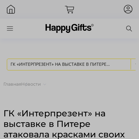
ГК «ИНТЕРПРЕЗЕНТ» НА ВЫСТАВКЕ В ПИТЕРЕ
Вход
АТАКОВАЛА КРАСКАМИ СВОИХ СУВЕНИРОВ - НОВОСТИ
Главная
Новости
HAPPY GIFTS
ГК «Интерпрезент» на
выставке в Питере
атаковала красками своих
Запомнить меня
Забыли пароль?