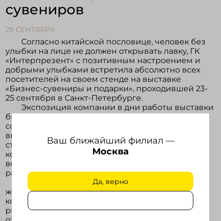
сувениров
Войти в кабинет
29 СЕНТЯБРЯ
Согласно китайской пословице, человек без
улыбки на лице не должен открывать лавку, ГК
Зарегистрироваться
«Интерпрезент» с позитивным настроением и
добрыми улыбками встретила абсолютно всех
посетителей на своем стенде на выставке
«Бизнес-сувениры и подарки», проходившей 23-
25 сентября в Санкт-Петербурге.
Экспозиция компании в дни работы выставки
была освещена невероятно цветовыми
сочетаниями ярких аксессуаров. Посетители
выставки с удовольствием путешествовали по
Ваш ближайший филиал —
стенду и разглядывали сегодняшних героев
Москва
компании - новинки и новогодние подарки для
встречи 2009 года, а мы дарили им подарки и
радужное настроение.
Да, верно
Наши специалисты рассказали всем
желающим о самых передовых достижениях
компании в области рекламно-сувенирного
рынка, а также об условиях партнерских
отношений.