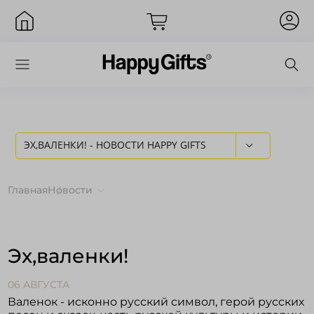
ЭХ,ВАЛЕНКИ! - НОВОСТИ HAPPY GIFTS
Вход
Главная
Новости
Эх,валенки!
06 АВГУСТА
Валенок - исконно русский символ, герой русских
Запомнить меня
Забыли пароль?