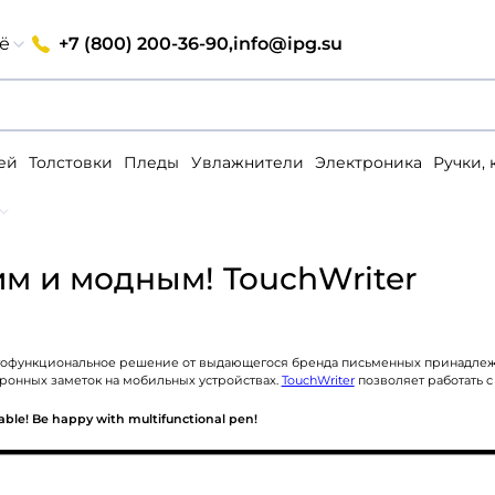
+7 (800) 200-36-90,
info@ipg.su
ё
ей
Толстовки
Пледы
Увлажнители
Электроника
Ручки,
им и модным! TouchWriter
офункциональное решение от выдающегося бренда письменных принадлежнос
тронных заметок на мобильных устройствах.
TouchWriter
позволяет работать с
nable! Be happy with multifunctional pen!