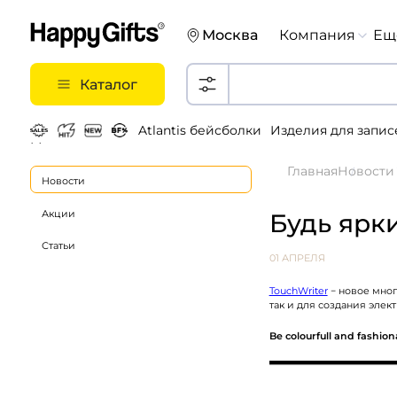
Москва
Компания
Ещ
Каталог
Atlantis бейсболки
Изделия для запис
Металлические ручки
Главная
Новости
Новости
Акции
Будь ярк
Статьи
01 АПРЕЛЯ
TouchWriter
− новое мног
так и для создания элек
Be colourfull and fashio