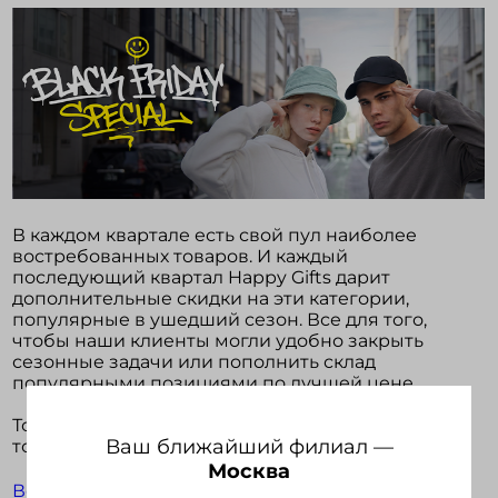
Войти в кабинет
Зарегистрироваться
В каждом квартале есть свой пул наиболее
востребованных товаров. И каждый
последующий квартал Happy Gifts дарит
дополнительные скидки на эти категории,
популярные в ушедший сезон. Все для того,
чтобы наши клиенты могли удобно закрыть
сезонные задачи или пополнить склад
популярными позициями по лучшей цене.
Топы продаж весны — куртки, ветровки,
Ваш ближайший филиал —
толстовки — с увеличенной выгодой:
Москва
Ветровка COLIN
— со скидкой 8%