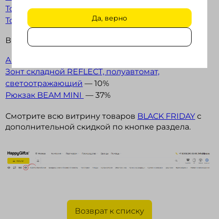
Толстовка JRC LAS VEGAS MAN 280
— 10%
Да, верно
Толстовка унисекс с начесом SNAKE 280
— 17%
Вкусные цены на зонты, рюкзаки и пледы:
Акриловый теплый плед BELT
— минус 7%
Зонт складной REFLECT, полуавтомат,
светоотражающий
— 10%
Рюкзак BEAM MINI
— 37%
Смотрите всю витрину товаров
BLACK FRIDAY
с
дополнительной скидкой по кнопке раздела.
Возврат к списку