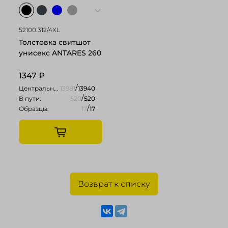
52100.312/4XL
Толстовка свитшот
унисекс ANTARES 260
1347
₽
/
Центральный:
13981
13940
/
В пути:
520
520
/
Образцы:
17
17
Возврат к списку