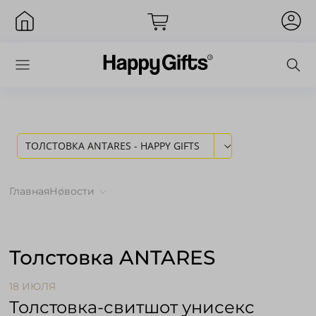
ТОЛСТОВКА ANTARES - HAPPY GIFTS
Вход
Главная
Новости
Толстовка ANTARES
18 ИЮЛЯ
Толстовка-свитшот унисекс
Запомнить меня
Забыли пароль?