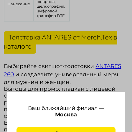
шеврона,
Нанесение
шелкография,
цифровой
трансфер DTF
Толстовка ANTARES от Merch.Tex в
каталоге
Выбирайте свитшот-толстовки
ANTARES
260
и создавайте универсальный мерч
для мужчин и женщин.
Выгоды для промо: гладкая с лицевой
стороны ткань, широкий выбор цветов и
размеров, доступная и заметная
Ваш ближайший филиал —
персонализация, глубокие остатки на
Москва
складе.
Выгоды для пользователей: комфорт,
практичность, тактильно-приятный