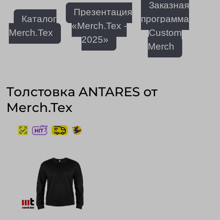
Заказная
Презентация
Каталог
программа
«Merch.Tex -
Merch.Tex
Custom
2025»
Merch
Толстовка ANTARES от
Merch.Tex