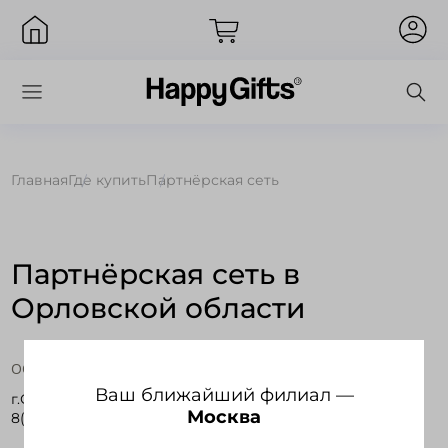
Главная
Где купить
Партнёрская сеть
Вход
Партнёрская сеть в
Орловской области
ООО "Проспект"
Ваш ближайший филиал —
г.Орел, наб. Дубровинского 96
Москва
8(919) 2607186
Запомнить меня
Забыли пароль?