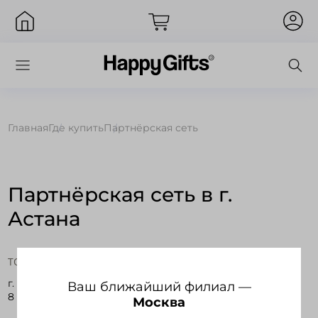
Главная
Где купить
Партнёрская сеть
Вход
Партнёрская сеть в г.
Астана
ТОО "Ucon2Gifts"
г. Астана, пр.Туран 18, блок А, оф.203
Ваш ближайший филиал —
8 (7172) 799-047, 8 (7172) 799-048, 8 (7172) 573-822
Москва
Запомнить меня
Забыли пароль?