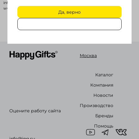
info@ucon2gifts.kz
www.ucon2gifts.kz
Да, верно
Войти в кабинет
Зарегистрироваться
Москва
Каталог
Компания
Новости
Производство
Оцените работу сайта
Бренды
Помощь
info@ipg.su