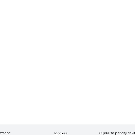
Запомнить меня
Забыли пароль?
Войти в кабинет
Зарегистрироваться
аталог
Оцените работу сай
Москва