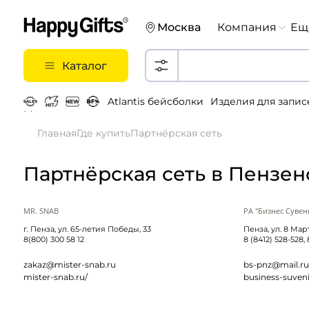
Москва
Компания
Ещ
Каталог
Atlantis бейсболки
Изделия для запис
Металлические ручки
Главная
Где купить
Партнёрская сеть
Партнёрская сеть в Пензен
MR. SNAB
РА "Бизнес Сувен
г. Пенза, ул. 65-летия Победы, 33
Пенза, ул. 8 Март
8(800) 300 58 12
8 (8412) 528-528,
zakaz@mister-snab.ru
bs-pnz@mail.ru
mister-snab.ru/
business-suveni