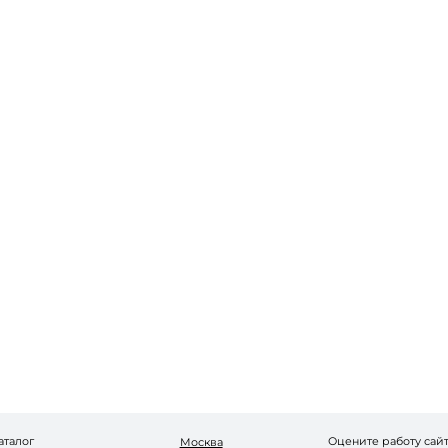
Запомнить меня
Забыли пароль?
Войти в кабинет
Зарегистрироваться
аталог
Оцените работу сай
Москва