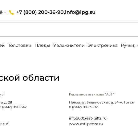
+7 (800) 200-36-90,
info@ipg.su
ё
ей
Толстовки
Пледы
Увлажнители
Электроника
Ручки,
ской области
ир"
Рекламное агентство "АСТ"
а, д. 28
Пенза, ул. Ульяновская, д. 54-А, 1 этаж
 8 (8412) 990-542
8 (8412) 99-59-92
info968@ast-gifts.ru
r.ru/
www.ast-penza.ru
Вход