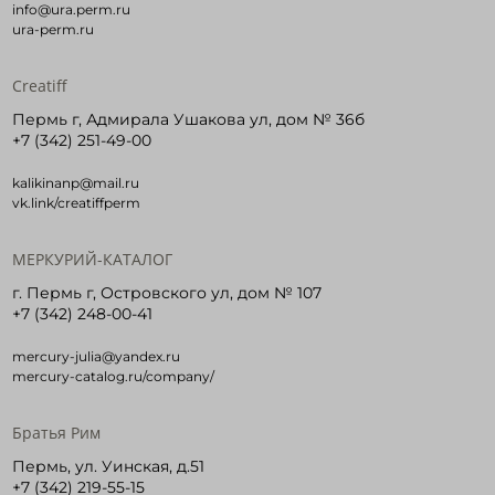
info@ura.perm.ru
ura-perm.ru
Войти в кабинет
Creatiff
Пермь г, Адмирала Ушакова ул, дом № 36б
Зарегистрироваться
+7 (342) 251-49-00
kalikinanp@mail.ru
vk.link/creatiffperm
МЕРКУРИЙ-КАТАЛОГ
г. Пермь г, Островского ул, дом № 107
+7 (342) 248-00-41
mercury-julia@yandex.ru
mercury-catalog.ru/company/
Братья Рим
Пермь, ул. Уинская, д.51
+7 (342) 219-55-15