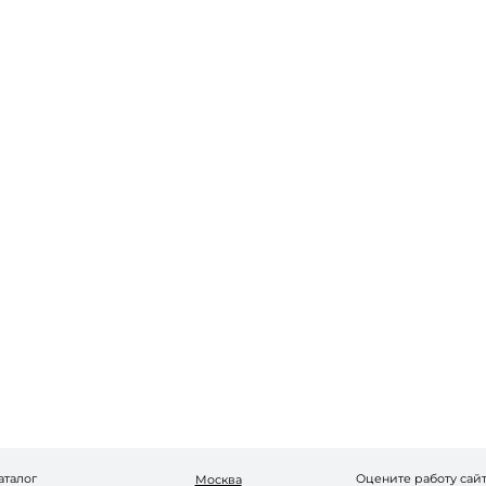
Запомнить меня
Забыли пароль?
Войти в кабинет
Зарегистрироваться
аталог
Оцените работу сай
Москва