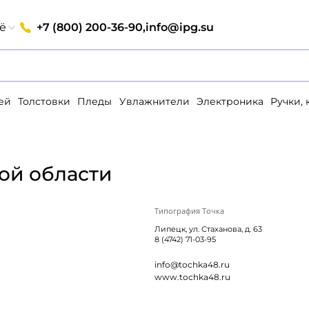
+7 (800) 200-36-90,
info@ipg.su
ё
ей
Толстовки
Пледы
Увлажнители
Электроника
Ручки,
ой области
Типография Точка
Липецк, ул. Стаханова, д. 63
8 (4742) 71-03-95
info@tochka48.ru
www.tochka48.ru
Вход