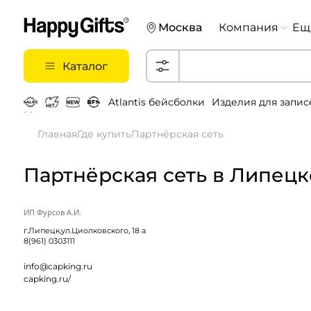
Москва
Компания
Ещ
Каталог
Atlantis бейсболки
Изделия для запис
Металлические ручки
Главная
Где купить
Партнёрская сеть
Партнёрская сеть в Липецк
ИП Фурсов А.И.
г.Липецк,ул.Циолковского, 18 а
8(961) 0303111
info@capking.ru
capking.ru/