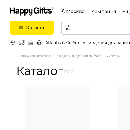
Москва
Компания
Ещ
Каталог
Atlantis бейсболки
Изделия для запис
Металлические ручки
Главная
Каталог
Изделия для записей
Y-note
Каталог
1377