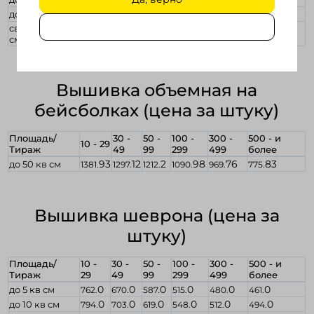
19
14
31
13
0
77
до 400 кв см
2500.
2395.
1982.
1912.
1877.
1859.
свыше 400 кв
0
0
5
0
0
0
3125.
2994.
2477.
2390.
2346.
2324.
см
Вышивка объемная на
бейсболках (цена за штуку)
Площадь/
30 -
50 -
100 -
300 -
500 - и
10 - 29
Тираж
49
99
299
499
более
93
12
2
98
76
83
до 50 кв см
1381.
1297.
1212.
1090.
969.
775.
Вышивка шеврона (цена за
штуку)
Площадь/
10 -
30 -
50 -
100 -
300 -
500 - и
Тираж
29
49
99
299
499
более
0
0
0
0
0
0
до 5 кв см
762.
670.
587.
515.
480.
461.
0
0
0
0
0
0
до 10 кв см
794.
703.
619.
548.
512.
494.