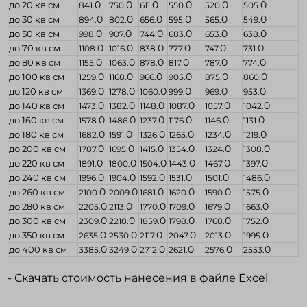
0
0
0
0
0
0
до 20 кв см
841.
750.
611.
550.
520.
505.
0
0
0
0
0
0
до 30 кв см
894.
802.
656.
595.
565.
549.
0
0
0
0
0
0
до 50 кв см
998.
907.
744.
683.
653.
638.
0
0
0
0
0
0
до 70 кв см
1108.
1016.
838.
777.
747.
731.
0
0
0
0
0
0
до 80 кв см
1155.
1063.
878.
817.
787.
774.
0
0
0
0
0
0
до 100 кв см
1259.
1168.
966.
905.
875.
860.
0
0
0
0
0
0
до 120 кв см
1369.
1278.
1060.
999.
969.
953.
0
0
0
0
0
0
до 140 кв см
1473.
1382.
1148.
1087.
1057.
1042.
0
0
0
0
0
0
до 160 кв см
1578.
1486.
1237.
1176.
1146.
1131.
0
0
0
0
0
0
до 180 кв см
1682.
1591.
1326.
1265.
1234.
1219.
0
0
0
0
0
0
до 200 кв см
1787.
1695.
1415.
1354.
1324.
1308.
0
0
0
0
0
0
до 220 кв см
1891.
1800.
1504.
1443.
1467.
1397.
0
0
0
0
0
0
до 240 кв см
1996.
1904.
1592.
1531.
1501.
1486.
0
0
0
0
0
0
до 260 кв см
2100.
2009.
1681.
1620.
1590.
1575.
0
0
0
0
0
0
до 280 кв см
2205.
2113.
1770.
1709.
1679.
1663.
0
0
0
0
0
0
до 300 кв см
2309.
2218.
1859.
1798.
1768.
1752.
0
0
0
0
0
0
до 350 кв см
2635.
2530.
2117.
2047.
2013.
1995.
0
0
0
0
0
0
до 400 кв см
3385.
3249.
2712.
2621.
2576.
2553.
Скачать стоимость нанесения в файле Excel